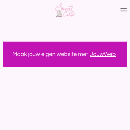
Ga
direct
naar
de
hoofdinhoud
Maak jouw eigen website met
JouwWeb