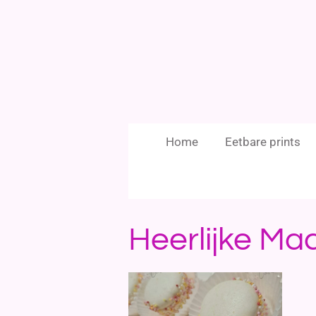
Ga
direct
naar
de
hoofdinhoud
Home
Eetbare prints
Heerlijke Ma